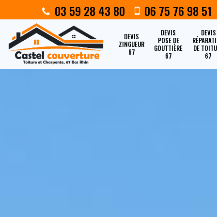
03 59 28 43 80
06 75 76 98 51
DEVIS
DEVIS
DEVIS
POSE DE
RÉPARAT
ZINGUEUR
GOUTTIÈRE
DE TOIT
67
67
67