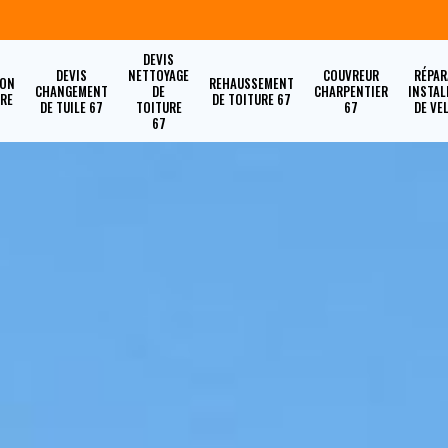
DEVIS
DEVIS
NETTOYAGE
COUVREUR
RÉPAR
ION
REHAUSSEMENT
CHANGEMENT
DE
CHARPENTIER
INSTAL
URE
DE TOITURE 67
DE TUILE 67
TOITURE
67
DE VE
67