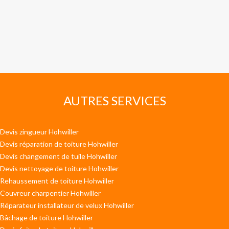
AUTRES SERVICES
Devis zingueur Hohwiller
Devis réparation de toiture Hohwiller
Devis changement de tuile Hohwiller
Devis nettoyage de toiture Hohwiller
Rehaussement de toiture Hohwiller
Couvreur charpentier Hohwiller
Réparateur installateur de velux Hohwiller
Bâchage de toiture Hohwiller