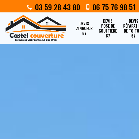
03 59 28 43 80
06 75 76 98 51
DEVIS
DEVIS
DEVIS
POSE DE
RÉPARAT
ZINGUEUR
GOUTTIÈRE
DE TOIT
67
67
67