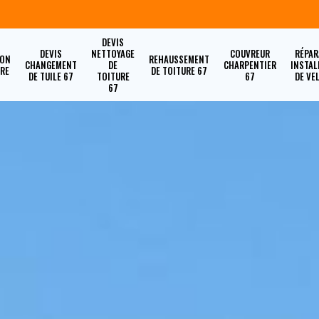
DEVIS
DEVIS
NETTOYAGE
COUVREUR
RÉPAR
ION
REHAUSSEMENT
CHANGEMENT
DE
CHARPENTIER
INSTAL
URE
DE TOITURE 67
DE TUILE 67
TOITURE
67
DE VE
67