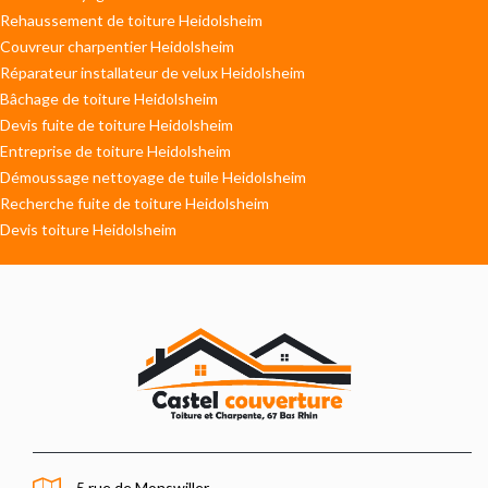
Rehaussement de toiture Heidolsheim
Couvreur charpentier Heidolsheim
Réparateur installateur de velux Heidolsheim
Bâchage de toiture Heidolsheim
Devis fuite de toiture Heidolsheim
Entreprise de toiture Heidolsheim
Démoussage nettoyage de tuile Heidolsheim
Recherche fuite de toiture Heidolsheim
Devis toiture Heidolsheim
5 rue de Monswiller