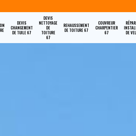
DEVIS
DEVIS
NETTOYAGE
COUVREUR
RÉPAR
ION
REHAUSSEMENT
CHANGEMENT
DE
CHARPENTIER
INSTAL
URE
DE TOITURE 67
DE TUILE 67
TOITURE
67
DE VE
67