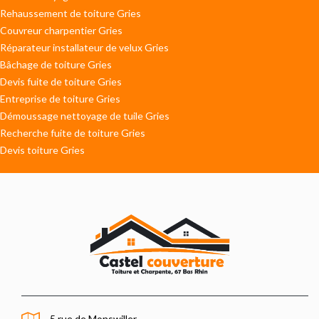
Rehaussement de toiture Gries
Couvreur charpentier Gries
Réparateur installateur de velux Gries
Bâchage de toiture Gries
Devis fuite de toiture Gries
Entreprise de toiture Gries
Démoussage nettoyage de tuile Gries
Recherche fuite de toiture Gries
Devis toiture Gries
5 rue de Monswiller