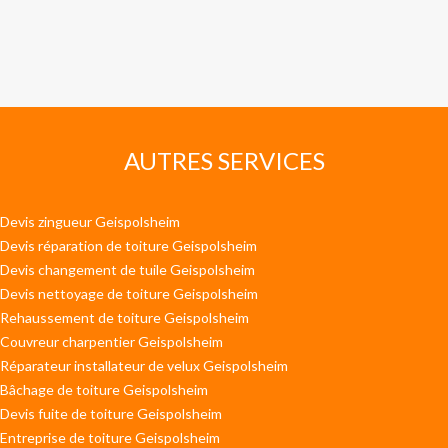
AUTRES SERVICES
Devis zingueur Geispolsheim
Devis réparation de toiture Geispolsheim
Devis changement de tuile Geispolsheim
Devis nettoyage de toiture Geispolsheim
Rehaussement de toiture Geispolsheim
Couvreur charpentier Geispolsheim
Réparateur installateur de velux Geispolsheim
Bâchage de toiture Geispolsheim
Devis fuite de toiture Geispolsheim
Entreprise de toiture Geispolsheim