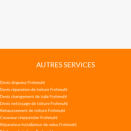
AUTRES SERVICES
Devis zingueur Frohmuhl
Devis réparation de toiture Frohmuhl
Devis changement de tuile Frohmuhl
Devis nettoyage de toiture Frohmuhl
Rehaussement de toiture Frohmuhl
Couvreur charpentier Frohmuhl
Réparateur installateur de velux Frohmuhl