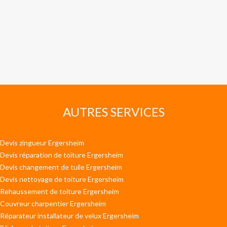
AUTRES SERVICES
Devis zingueur Ergersheim
Devis réparation de toiture Ergersheim
Devis changement de tuile Ergersheim
Devis nettoyage de toiture Ergersheim
Rehaussement de toiture Ergersheim
Couvreur charpentier Ergersheim
Réparateur installateur de velux Ergersheim