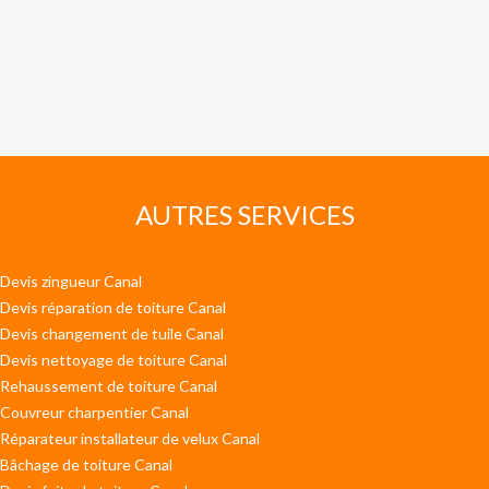
AUTRES SERVICES
Devis zingueur Canal
Devis réparation de toiture Canal
Devis changement de tuile Canal
Devis nettoyage de toiture Canal
Rehaussement de toiture Canal
Couvreur charpentier Canal
Réparateur installateur de velux Canal
Bâchage de toiture Canal