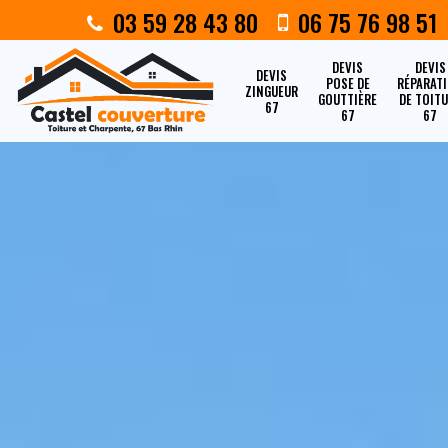
03 59 28 43 80
06 75 76 98 51
DEVIS
DEVIS
DEVIS
POSE DE
RÉPARAT
ZINGUEUR
GOUTTIÈRE
DE TOIT
67
67
67