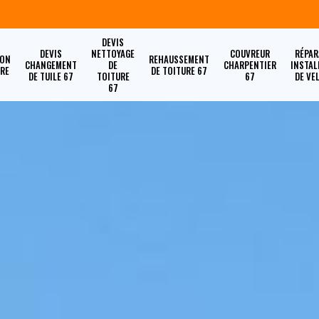
DEVIS
DEVIS
NETTOYAGE
COUVREUR
RÉPAR
ION
REHAUSSEMENT
CHANGEMENT
DE
CHARPENTIER
INSTAL
URE
DE TOITURE 67
DE TUILE 67
TOITURE
67
DE VE
67