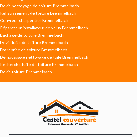
Devis nettoyage de toiture Bremmelbach
Rehaussement de toiture Bremmelbach
Couvreur charpentier Bremmelbach
Réparateur installateur de velux Bremmelbach
Bâchage de toiture Bremmelbach
Devis fuite de toiture Bremmelbach
Entreprise de toiture Bremmelbach
Démoussage nettoyage de tuile Bremmelbach
Recherche fuite de toiture Bremmelbach
Devis toiture Bremmelbach