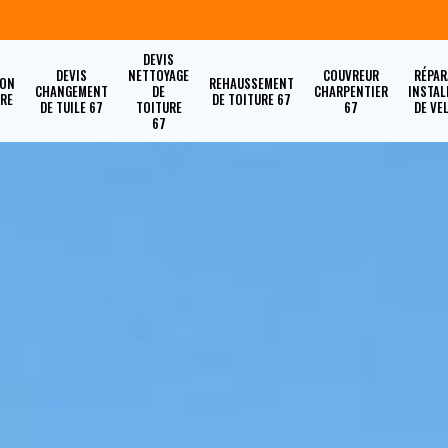
DEVIS
DEVIS
NETTOYAGE
COUVREUR
RÉPAR
ION
REHAUSSEMENT
CHANGEMENT
DE
CHARPENTIER
INSTAL
URE
DE TOITURE 67
DE TUILE 67
TOITURE
67
DE VE
67