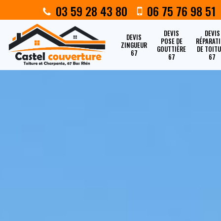
03 59 28 43 80
06 75 76 98 51
DEVIS
DEVIS
DEVIS
POSE DE
RÉPARAT
ZINGUEUR
GOUTTIÈRE
DE TOIT
67
67
67