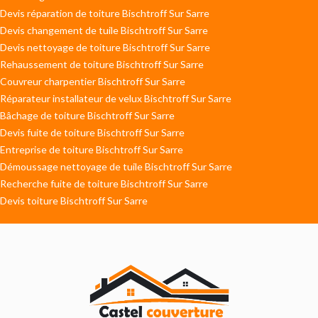
Devis réparation de toiture Bischtroff Sur Sarre
Devis changement de tuile Bischtroff Sur Sarre
Devis nettoyage de toiture Bischtroff Sur Sarre
Rehaussement de toiture Bischtroff Sur Sarre
Couvreur charpentier Bischtroff Sur Sarre
Réparateur installateur de velux Bischtroff Sur Sarre
Bâchage de toiture Bischtroff Sur Sarre
Devis fuite de toiture Bischtroff Sur Sarre
Entreprise de toiture Bischtroff Sur Sarre
Démoussage nettoyage de tuile Bischtroff Sur Sarre
Recherche fuite de toiture Bischtroff Sur Sarre
Devis toiture Bischtroff Sur Sarre