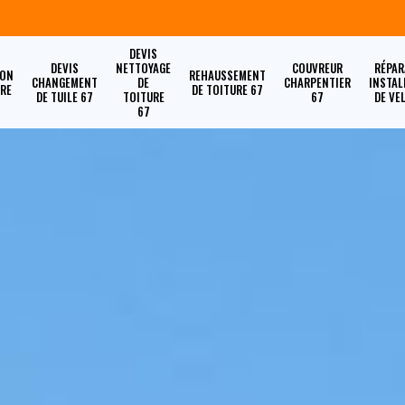
DEVIS
DEVIS
NETTOYAGE
COUVREUR
RÉPAR
ION
REHAUSSEMENT
CHANGEMENT
DE
CHARPENTIER
INSTAL
URE
DE TOITURE 67
DE TUILE 67
TOITURE
67
DE VE
67