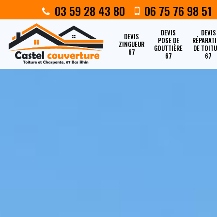
03 59 28 43 80
06 75 76 98 51
DEVIS
DEVIS
DEVIS
POSE DE
RÉPARAT
ZINGUEUR
GOUTTIÈRE
DE TOIT
67
67
67