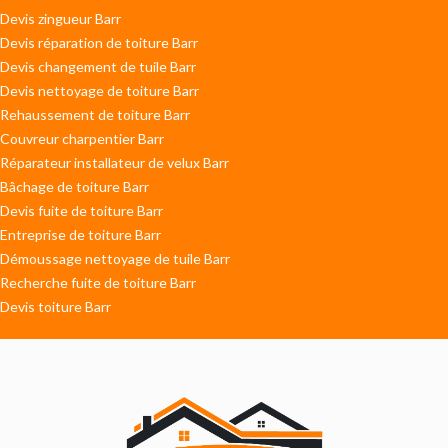
Devis zingueur Barr
Devis réparation de toiture Barr
Devis changement de tuile Barr
Devis nettoyage de toiture Barr
Rehaussement de toiture Barr
Couvreur charpentier Barr
Réparateur installateur de velux Barr
Bâchage de toiture Barr
Devis fuite de toiture Barr
Entreprise de toiture Barr
Démoussage nettoyage de tuile Barr
Recherche fuite de toiture Barr
Devis toiture Barr