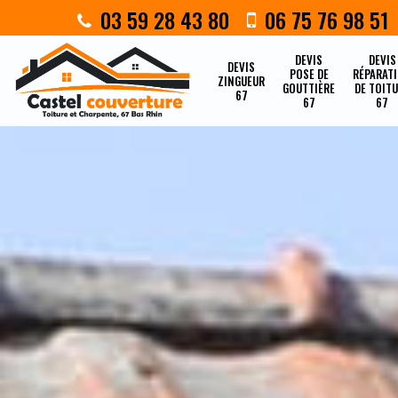
03 59 28 43 80
06 75 76 98 51
DEVIS
DEVIS
DEVIS
POSE DE
RÉPARAT
ZINGUEUR
GOUTTIÈRE
DE TOIT
67
67
67