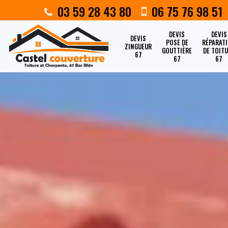
03 59 28 43 80
06 75 76 98 51
DEVIS
DEVIS
DEVIS
POSE DE
RÉPARAT
ZINGUEUR
GOUTTIÈRE
DE TOIT
67
67
67