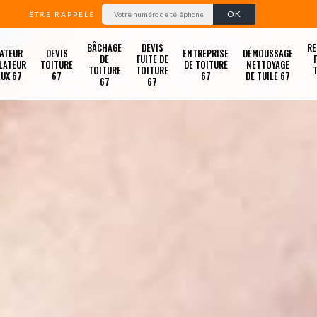
ÊTRE RAPPELÉ
BÂCHAGE
DEVIS
RE
ATEUR
DEVIS
ENTREPRISE
DÉMOUSSAGE
DE
FUITE DE
LATEUR
TOITURE
DE TOITURE
NETTOYAGE
TOITURE
TOITURE
LUX 67
67
67
DE TUILE 67
67
67