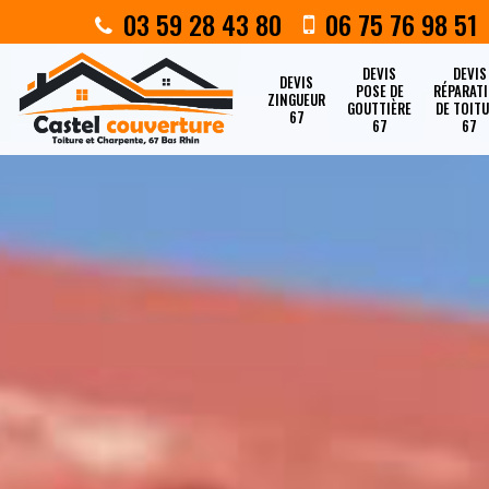
03 59 28 43 80
06 75 76 98 51
DEVIS
DEVIS
DEVIS
POSE DE
RÉPARAT
ZINGUEUR
GOUTTIÈRE
DE TOIT
67
67
67