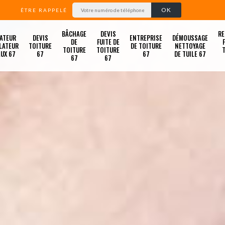
ÊTRE RAPPELÉ
BÂCHAGE
DEVIS
RE
ATEUR
DEVIS
ENTREPRISE
DÉMOUSSAGE
DE
FUITE DE
LATEUR
TOITURE
DE TOITURE
NETTOYAGE
TOITURE
TOITURE
LUX 67
67
67
DE TUILE 67
67
67