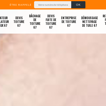
ÊTRE RAPPELÉ
BÂCHAGE
DEVIS
RE
ATEUR
DEVIS
ENTREPRISE
DÉMOUSSAGE
DE
FUITE DE
LATEUR
TOITURE
DE TOITURE
NETTOYAGE
TOITURE
TOITURE
LUX 67
67
67
DE TUILE 67
67
67