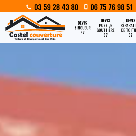
03 59 28 43 80
06 75 76 98 51
DEVIS
DEVIS
DEVIS
POSE DE
RÉPARAT
ZINGUEUR
GOUTTIÈRE
DE TOIT
67
67
67