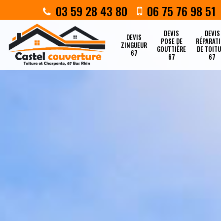
03 59 28 43 80
06 75 76 98 51
DEVIS
DEVIS
DEVIS
POSE DE
RÉPARAT
ZINGUEUR
GOUTTIÈRE
DE TOIT
67
67
67