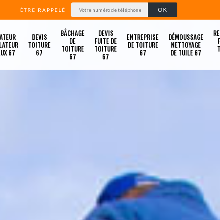
ÊTRE RAPPELÉ
BÂCHAGE
DEVIS
RE
ATEUR
DEVIS
ENTREPRISE
DÉMOUSSAGE
DE
FUITE DE
LATEUR
TOITURE
DE TOITURE
NETTOYAGE
TOITURE
TOITURE
LUX 67
67
67
DE TUILE 67
67
67