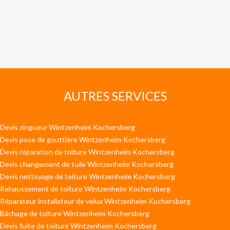
AUTRES SERVICES
Devis zingueur Wintzenheim Kochersberg
Devis pose de gouttière Wintzenheim Kochersberg
Devis réparation de toiture Wintzenheim Kochersberg
Devis changement de tuile Wintzenheim Kochersberg
Devis nettoyage de toiture Wintzenheim Kochersberg
Rehaussement de toiture Wintzenheim Kochersberg
Réparateur installateur de velux Wintzenheim Kochersberg
Bâchage de toiture Wintzenheim Kochersberg
Devis fuite de toiture Wintzenheim Kochersberg