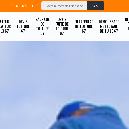
ÊTRE RAPPELÉ
BÂCHAGE
DEVIS
RE
ATEUR
DEVIS
ENTREPRISE
DÉMOUSSAGE
DE
FUITE DE
LATEUR
TOITURE
DE TOITURE
NETTOYAGE
TOITURE
TOITURE
LUX 67
67
67
DE TUILE 67
67
67