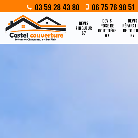
03 59 28 43 80
06 75 76 98 51
DEVIS
DEVIS
DEVIS
POSE DE
RÉPARAT
ZINGUEUR
GOUTTIÈRE
DE TOIT
67
67
67