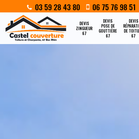
03 59 28 43 80
06 75 76 98 51
DEVIS
DEVIS
DEVIS
POSE DE
RÉPARAT
ZINGUEUR
GOUTTIÈRE
DE TOIT
67
67
67