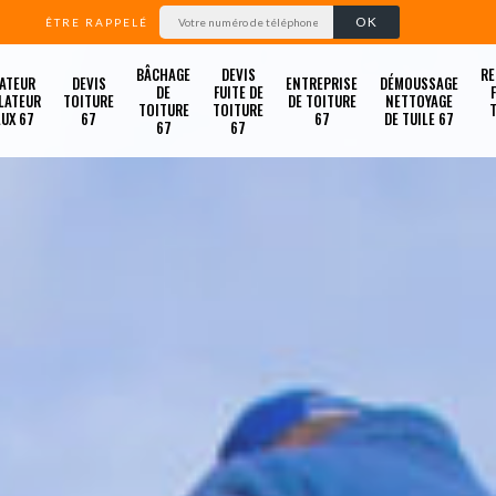
ÊTRE RAPPELÉ
BÂCHAGE
DEVIS
RE
ATEUR
DEVIS
ENTREPRISE
DÉMOUSSAGE
DE
FUITE DE
LATEUR
TOITURE
DE TOITURE
NETTOYAGE
TOITURE
TOITURE
LUX 67
67
67
DE TUILE 67
67
67