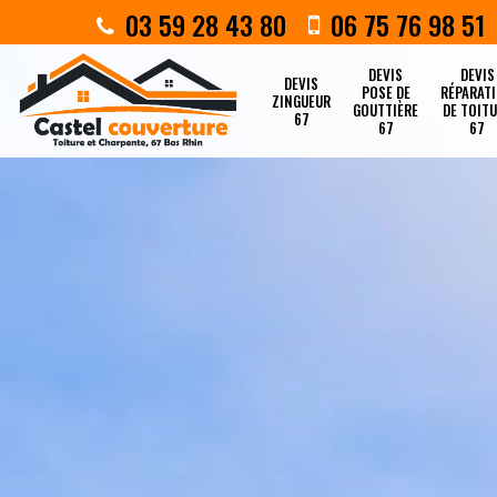
03 59 28 43 80
06 75 76 98 51
DEVIS
DEVIS
DEVIS
POSE DE
RÉPARAT
ZINGUEUR
GOUTTIÈRE
DE TOIT
67
67
67