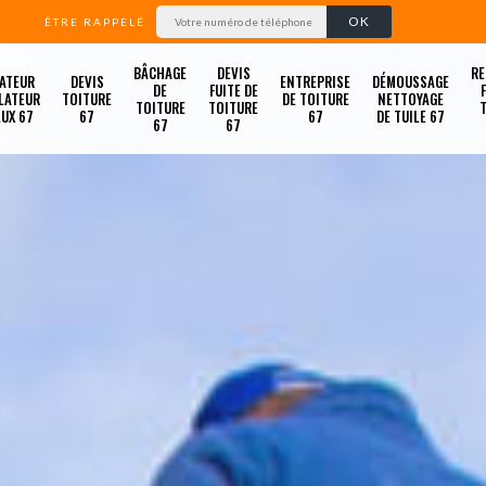
ÊTRE RAPPELÉ
BÂCHAGE
DEVIS
RE
ATEUR
DEVIS
ENTREPRISE
DÉMOUSSAGE
DE
FUITE DE
LATEUR
TOITURE
DE TOITURE
NETTOYAGE
TOITURE
TOITURE
LUX 67
67
67
DE TUILE 67
67
67