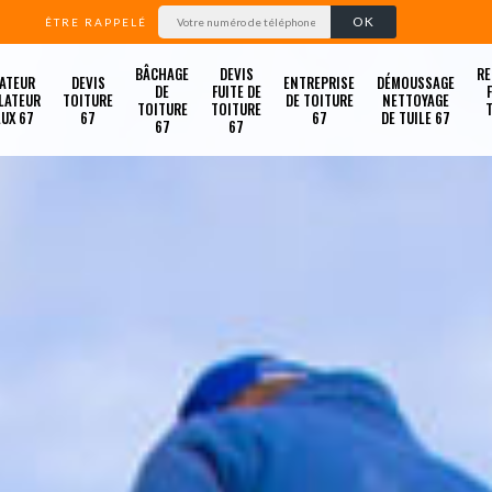
ÊTRE RAPPELÉ
BÂCHAGE
DEVIS
RE
ATEUR
DEVIS
ENTREPRISE
DÉMOUSSAGE
DE
FUITE DE
LATEUR
TOITURE
DE TOITURE
NETTOYAGE
TOITURE
TOITURE
LUX 67
67
67
DE TUILE 67
67
67