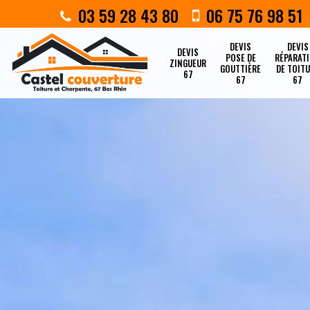
03 59 28 43 80
06 75 76 98 51
DEVIS
DEVIS
DEVIS
POSE DE
RÉPARAT
ZINGUEUR
GOUTTIÈRE
DE TOIT
67
67
67