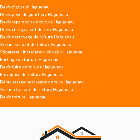
Devis zingueur Haguenau
Devis pose de gouttière Haguenau
Devis réparation de toiture Haguenau
Devis changement de tuile Haguenau
Devis nettoyage de toiture Haguenau
Rehaussement de toiture Haguenau
Réparateur installateur de velux Haguenau
Bâchage de toiture Haguenau
Devis fuite de toiture Haguenau
Entreprise de toiture Haguenau
Démoussage nettoyage de tuile Haguenau
Recherche fuite de toiture Haguenau
Devis toiture Haguenau