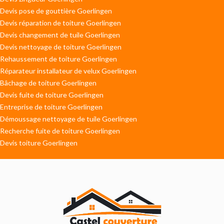
Devis pose de gouttière Goerlingen
Devis réparation de toiture Goerlingen
Devis changement de tuile Goerlingen
Devis nettoyage de toiture Goerlingen
Rehaussement de toiture Goerlingen
Réparateur installateur de velux Goerlingen
Bâchage de toiture Goerlingen
Devis fuite de toiture Goerlingen
Entreprise de toiture Goerlingen
Démoussage nettoyage de tuile Goerlingen
Recherche fuite de toiture Goerlingen
Devis toiture Goerlingen